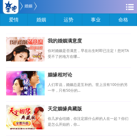
婚姻
爱情
婚姻
运势
事业
命格
我的婚姻满意度
你对婚姻是否满意，早在出生时即已注定！您对TA
受不了的地方在哪...
姻缘相对论
人们常说，婚姻总是互补的。世上没有100分的另
一半，只有50分的...
天定姻缘典藏版
你几岁会结婚，你注定跟什么样的人在一起？你们
是怎么开始的，你...