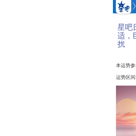
星吧
适，
扰
本运势参
运势区间: