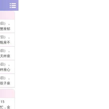
8日），
蟹座郁
7日），
瓶座不
5日），
天秤座
4日），
秤座心
3日），
双子座
15
忙，金