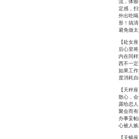
流，体验
定感，扫
外出吃喝
形！搞清
避免做太
【处女座
后心里将
内在同样
西不一定
如果工作
度消耗自
【天秤座
散心，会
露给恋人
聚会而有
办事妥帖
心被人嫉
【天蝎座