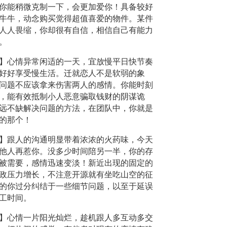
你能稍微克制一下，会更加爱你！具备较好
牛牛，动念购买觉得超值喜爱的物件。某件
人人畏缩，你却很有自信，相信自己有能力
。
】心情异常闲适的一天，宜放慢平日快节奏
好好享受慢生活。迁就恋人不是软弱的象
问题不应该拿来伤害两人的感情。你能时刻
，能有效抵制小人恶意骗取钱财的阴谋诡
远不缺解决问题的方法，在团队中，你就是
的那个！
】跟人的沟通明显带着浓浓的火药味，今天
他人再惹你。没多少时间陪另一半，你的存
被需要，感情迅速变淡！新近出现的固定的
政压力增长，不注意开源就有坐吃山空的征
的你过分纠结于一些细节问题，以至于延误
工时间。
】心情一片阳光灿烂，趁机跟人多互动多交