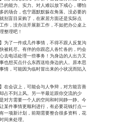
己的能力、实力。对人难以放下戒心，哪怕
多的场合，也宁愿默默躲在角落。没必要的
就别盲目采购了，在家居方面还是实际点
工作，没办法开展新工作，不如把办公桌上
理整理吧！
】为了一件或几件事情，不得不跟人反复沟
快被耗尽。有伴的你跟恋人各忙各的，约会
心去电话处理一些事务！为身边的人出力又
事也想买点什么东西送给身边的人。原本思
事情，可能因为临时冒出来的小状况而陷入
】在会议上，可能会与人争辩，对方能言善
却占不到上风。另一半最近跟你交流的少
是对方需要一个人的空间和时间静一静。今
让某件事情更顺利进行，有必要花钱打点一
有一项新计划，前期需要整合很多资料，花
时间来处理。