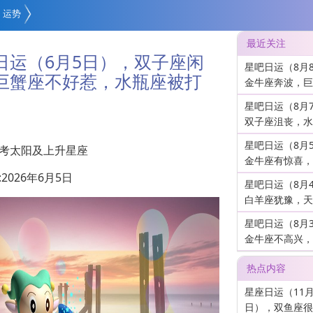
运势
最近关注
日运（6月5日），双子座闲
星吧日运（8月
巨蟹座不好惹，水瓶座被打
金牛座奔波，巨
星吧日运（8月
双子座沮丧，水
星吧日运（8月
考太阳及上升星座
金牛座有惊喜，
2026年6月5日
星吧日运（8月
白羊座犹豫，天
星吧日运（8月
金牛座不高兴，
热点内容
星座日运（11月
日），双鱼座很