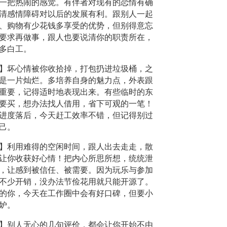
一把热闹的感觉。有伴者对现有的恋情有确
清感情障碍对以后的发展有利。跟别人一起
、购物有少花钱多享受的优势，但别得意忘
要求再做事，跟人也要说清你的职责所在，
多白工。
】坏心情被你收拾掉，打包扔进垃圾桶，之
是一片灿烂。多培养自身的魅力点，外表跟
重要，记得适时地表现出来。有些临时的东
要买，想办法找人借用，省下可观的一笔！
进度落后，今天赶工效率不错，但记得别过
己。
】利用难得的空闲时间，跟人出去走走，散
让你收获好心情！把内心所思所想，统统泄
，让感到被信任、被需要。因为玩乐与参加
不少开销，没办法节俭花用就只能开源了。
的你，今天在工作圈中会有好口碑，但要小
妒。
】别人无心的几句评价，都会让你开始不由