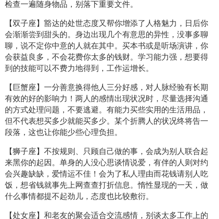
检查一遍随身物品，别落下重要文件。
【双子座】豁达的处世态度又帮你增添了人格魅力，日后你
会渐渐尝到甜头的。身边出现几个有意思的异性，没事多聊
聊，说不定你中意的人就在其中。买本书或是听场演讲，你
会获益良多，不会花费你太多的钱财。学习能力强，想要得
到的技能可以不费力地得到，工作运增长。
【巨蟹座】一分善意换得他人三分好感，对人脉经验有长期
有效的好的影响力！两人的感情出现状况时，尽量选择沟通
的方式处理问题，不要逃避。有能力买些实用的生活用品，
但不代表想买多少就能买多少。某个折腾人的状况终将告一
段落，这也让你能少些心理负担。
【狮子座】不按规则、只顾自己做的事，会成为别人联合起
来黑你的起因。单身的人没心思谈情说爱，有伴的人则对约
会兴趣缺缺，爱情运不佳！会为了私人理由而花钱请别人吃
饭，想省钱就事先上网查查打折信息。惰性显现的一天，做
什么事情都提不起劲儿，态度也比较敷衍。
【处女座】和老友的聚会适合交流感情，别谈太多工作上的