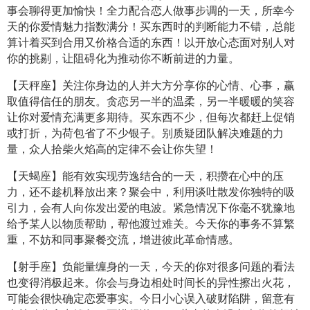
事会聊得更加愉快！全力配合恋人做事步调的一天，所幸今
天的你爱情魅力指数满分！买东西时的判断能力不错，总能
算计着买到合用又价格合适的东西！以开放心态面对别人对
你的挑剔，让阻碍化为推动你不断前进的力量。
【天秤座】关注你身边的人并大方分享你的心情、心事，赢
取值得信任的朋友。贪恋另一半的温柔，另一半暖暖的笑容
让你对爱情充满更多期待。买东西不少，但每次都赶上促销
或打折，为荷包省了不少银子。别质疑团队解决难题的力
量，众人拾柴火焰高的定律不会让你失望！
【天蝎座】能有效实现劳逸结合的一天，积攒在心中的压
力，还不趁机释放出来？聚会中，利用谈吐散发你独特的吸
引力，会有人向你发出爱的电波。紧急情况下你毫不犹豫地
给予某人以物质帮助，帮他渡过难关。今天你的事务不算繁
重，不妨和同事聚餐交流，增进彼此革命情感。
【射手座】负能量缠身的一天，今天的你对很多问题的看法
也变得消极起来。你会与身边相处时间长的异性擦出火花，
可能会很快确定恋爱事实。今日小心误入破财陷阱，留意有