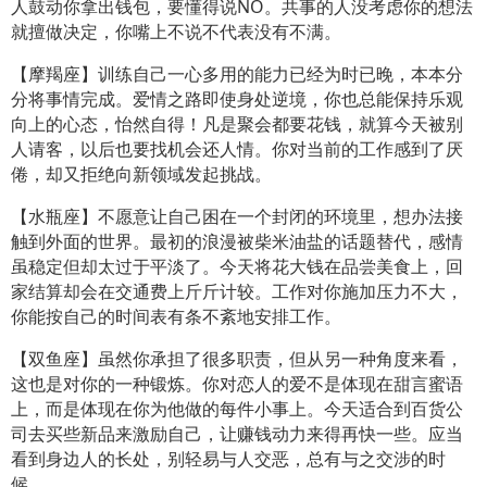
人鼓动你拿出钱包，要懂得说NO。共事的人没考虑你的想法
就擅做决定，你嘴上不说不代表没有不满。
【摩羯座】训练自己一心多用的能力已经为时已晚，本本分
分将事情完成。爱情之路即使身处逆境，你也总能保持乐观
向上的心态，怡然自得！凡是聚会都要花钱，就算今天被别
人请客，以后也要找机会还人情。你对当前的工作感到了厌
倦，却又拒绝向新领域发起挑战。
【水瓶座】不愿意让自己困在一个封闭的环境里，想办法接
触到外面的世界。最初的浪漫被柴米油盐的话题替代，感情
虽稳定但却太过于平淡了。今天将花大钱在品尝美食上，回
家结算却会在交通费上斤斤计较。工作对你施加压力不大，
你能按自己的时间表有条不紊地安排工作。
【双鱼座】虽然你承担了很多职责，但从另一种角度来看，
这也是对你的一种锻炼。你对恋人的爱不是体现在甜言蜜语
上，而是体现在你为他做的每件小事上。今天适合到百货公
司去买些新品来激励自己，让赚钱动力来得再快一些。应当
看到身边人的长处，别轻易与人交恶，总有与之交涉的时
候。