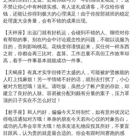
不禁让你心中有种踏实感。有人送礼或请客，不仅给你省
钱，还能让你得到极大的心理满足！由于你按部就班的稳定
处理庞大业务量，会有不错的成果出现。
【天秤座】出远门就有好机运，会碰到不错的人、聊些对你
有帮助的事。别在约会中讨论观念性的问题，不能以说服为
目的，否则影响桃花。花钱变得谨慎起来，买任何一样东西
之前，你都会再三比对、盘算。工作总量不高但工作效率却
高，着手一件事基本就能成功一件事。
【天蝎座】有真才实学但锋芒太盛的人，可能被妒贤嫉能的
人盯上找麻烦！另一半情绪不好的话，就别去打扰了，小心
被对方怒怼哦！送礼、请吃饭，虽然少了帐户里的存款，却
建立了良好的人脉。容易被分配到颇有分量的案子，压力罩
顶的日子实在不怎么好过！
【射手座】和人约好，偏偏今天又特别忙，如有意外状况记
得电话通知对方哦！单身的朋友今天若向心仪的对象告白，
成功的几率会非常大哦！给亲友送礼物应投其所好，不要盲
目跟风，认为贵的就是最合适的。你会有跟时间赛跑的感