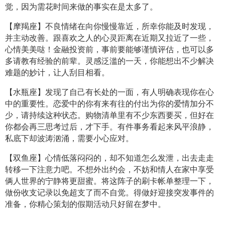
觉，因为需花时间来做的事实在是太多了。
【摩羯座】不良情绪在向你慢慢靠近，所幸你能及时发现，
并主动改善。跟喜欢之人的心灵距离在近期又拉近了一些，
心情美美哒！金融投资前，事前要能够谨慎评估，也可以多
多请教有经验的前辈。灵感泛滥的一天，你能想出不少解决
难题的妙计，让人刮目相看。
【水瓶座】发现了自己有长处的一面，有人明确表现你在心
中的重要性。恋爱中的你有来有往的付出为你的爱情加分不
少，请持续这种状态。购物清单里有不少东西要买，但好在
你都会再三思考过后，才下手。有件事务看起来风平浪静，
私底下却波涛汹涌，需要小心应对。
【双鱼座】心情低落闷闷的，却不知道怎么发泄，出去走走
转移一下注意力吧。不想外出约会，不妨和情人在家中享受
俩人世界的宁静将更甜蜜。将这阵子的刷卡帐单整理一下，
做份收支记录以免超支了而不自觉。得做好迎接突发事件的
准备，你精心策划的假期活动只好留在梦中。