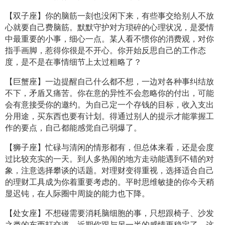
【双子座】你的脑筋一刻也没闲下来，有些事交给别人不放
心就要自己费脑筋。默默守护对方琐碎的心理状况，是爱情
中最重要的小事，细心一点。某人看不惯你的消费观，对你
指手画脚，惹得你很是不开心。你开始反思自己的工作态
度，是不是在事情细节上太过粗略了？
【巨蟹座】一边提醒自己什么都不想，一边对各种事纠结放
不下，矛盾又痛苦。你在意的异性不会忽略你的付出，可能
会有意接受你的邀约。为自己定一个存钱的目标，收入支出
分用途，买东西也要有计划。得通过别人的提示才能掌握工
作的要点，自己都能感觉自己弱爆了。
【狮子座】忙碌与清闲的情形都有，但总体来看，还是会度
过比较充实的一天。到人多热闹的地方走动能遇到不错的对
象，注意选择攀谈的话题。对理财变得重视，选择适合自己
的理财工具成为你着重要考虑的。平时思维敏捷的你今天稍
显迟钝，在人际圈中周旋的能力也下降。
【处女座】不想碰需要消耗脑细胞的事，只想跟椅子、沙发
之类的东西打交道。近期你跟与另一半的感情更稳定了，这