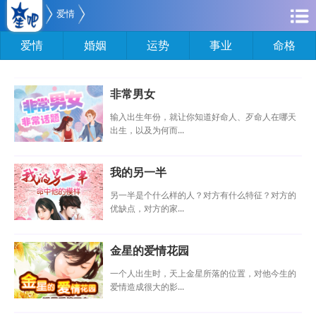
爱情
爱情
婚姻
运势
事业
命格
非常男女
输入出生年份，就让你知道好命人、歹命人在哪天
出生，以及为何而...
我的另一半
另一半是个什么样的人？对方有什么特征？对方的
优缺点，对方的家...
金星的爱情花园
一个人出生时，天上金星所落的位置，对他今生的
爱情造成很大的影...